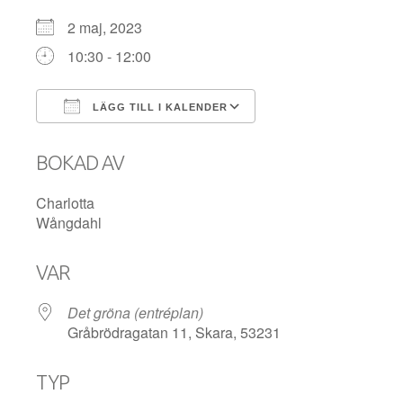
2 maj, 2023
10:30 - 12:00
LÄGG TILL I KALENDER
Ladda ner ICS
Google Kalender
BOKAD AV
Charlotta
Wångdahl
VAR
Det gröna (entréplan)
Gråbrödragatan 11, Skara, 53231
TYP