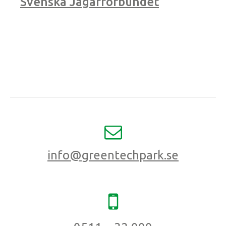
Svenska Jägarförbundet
info@greentechpark.se