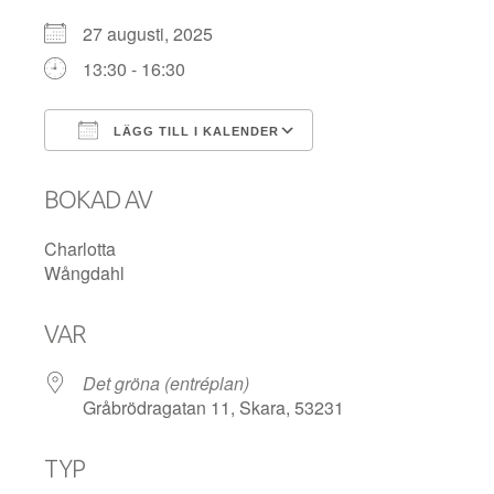
27 augusti, 2025
13:30 - 16:30
LÄGG TILL I KALENDER
Ladda ner ICS
Google Kalender
BOKAD AV
Charlotta
Wångdahl
VAR
Det gröna (entréplan)
Gråbrödragatan 11, Skara, 53231
TYP