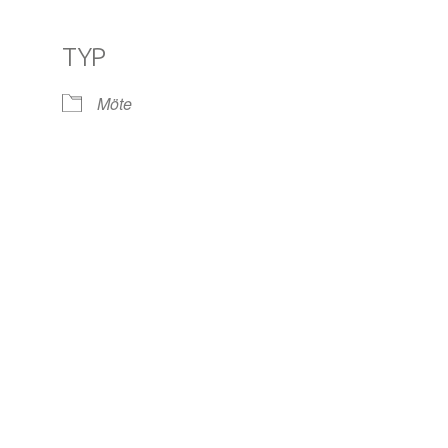
TYP
le Kalender
iCalendar
Off
Möte