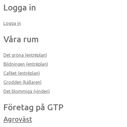
Logga in
Logga in
ice 365
Outlook Live
Våra rum
Det gröna (entréplan)
Bildningen (entréplan)
Caféet (entréplan)
Grodden (källaren)
Det blommiga (vinden)
Företag på GTP
Agroväst