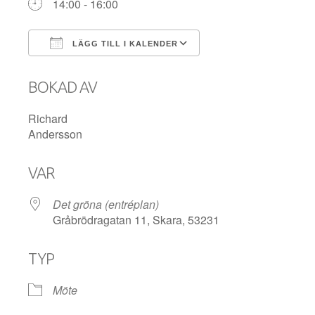
14:00 - 16:00
LÄGG TILL I KALENDER
Ladda ner ICS
Google Kalender
BOKAD AV
Richard
Andersson
VAR
Det gröna (entréplan)
Gråbrödragatan 11, Skara, 53231
TYP
Möte