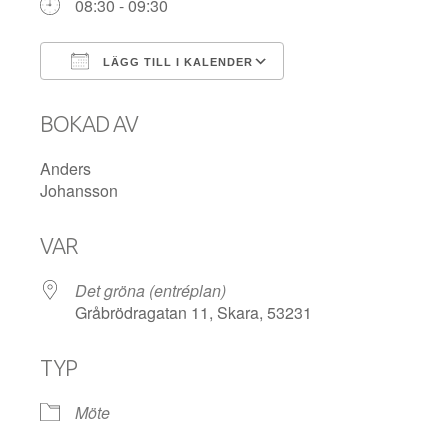
08:30 - 09:30
LÄGG TILL I KALENDER
Ladda ner ICS
Google Kalender
BOKAD AV
Anders
Johansson
VAR
Det gröna (entréplan)
Gråbrödragatan 11, Skara, 53231
TYP
Möte