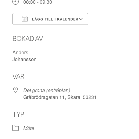
08:30 - 09:30
LÄGG TILL I KALENDER
Ladda ner ICS
Google Kalender
BOKAD AV
Anders
Johansson
VAR
Det gröna (entréplan)
Gråbrödragatan 11, Skara, 53231
TYP
Möte