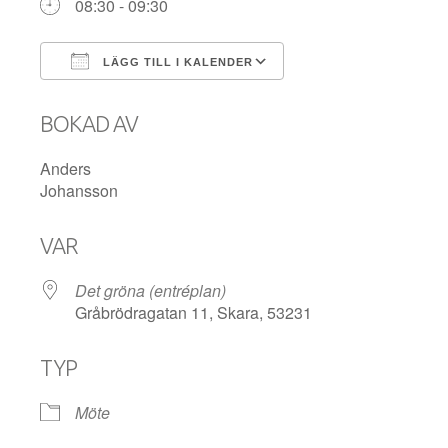
08:30 - 09:30
LÄGG TILL I KALENDER
Ladda ner ICS
Google Kalender
BOKAD AV
Anders
Johansson
VAR
Det gröna (entréplan)
Gråbrödragatan 11, Skara, 53231
TYP
Möte