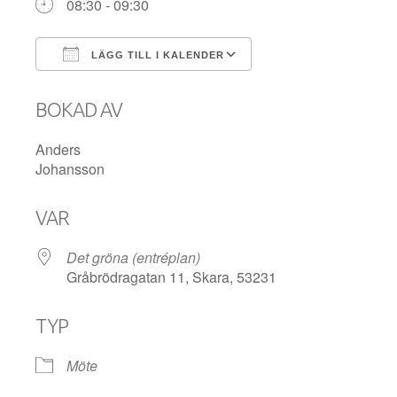
08:30 - 09:30
LÄGG TILL I KALENDER
Ladda ner ICS
Google Kalender
BOKAD AV
Anders
Johansson
VAR
Det gröna (entréplan)
Gråbrödragatan 11, Skara, 53231
TYP
Möte