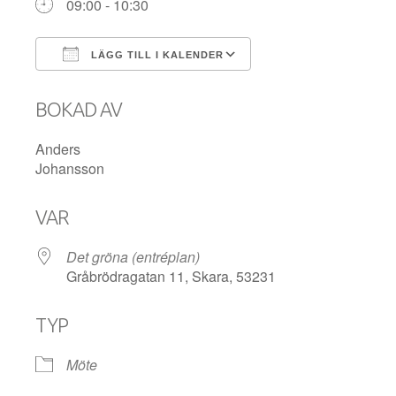
09:00 - 10:30
LÄGG TILL I KALENDER
Ladda ner ICS
Google Kalender
BOKAD AV
Anders
Johansson
VAR
Det gröna (entréplan)
Gråbrödragatan 11, Skara, 53231
TYP
Möte