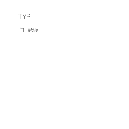
TYP
le Kalender
iCalendar
Off
Möte