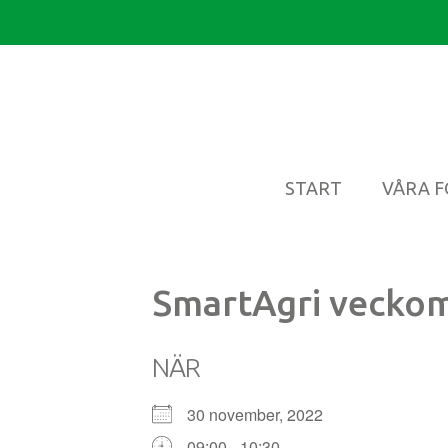
START
VÅRA 
SmartAgri vecko
NÄR
30 november, 2022
09:00 - 10:30