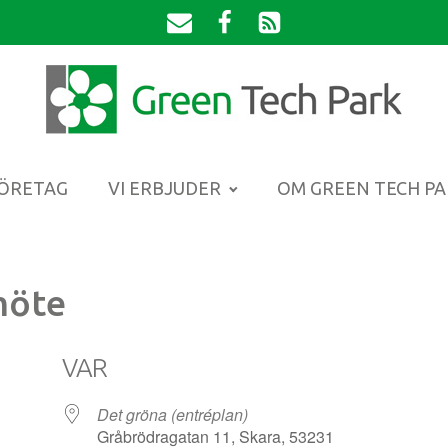
FÖRETAG
VI ERBJUDER
OM GREEN TECH P
möte
VAR
Det gröna (entréplan)
Gråbrödragatan 11, Skara, 53231