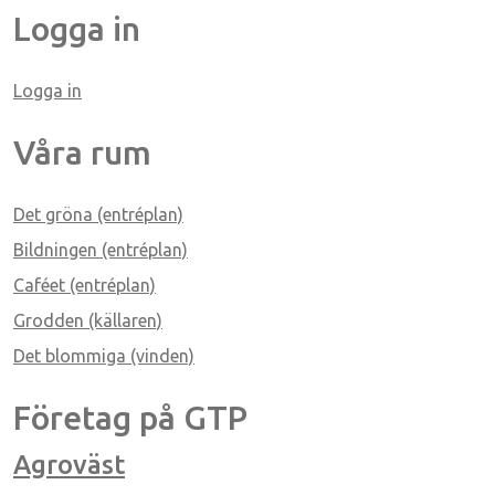
Logga in
Logga in
ice 365
Outlook Live
Våra rum
Det gröna (entréplan)
Bildningen (entréplan)
Caféet (entréplan)
Grodden (källaren)
Det blommiga (vinden)
Företag på GTP
Agroväst