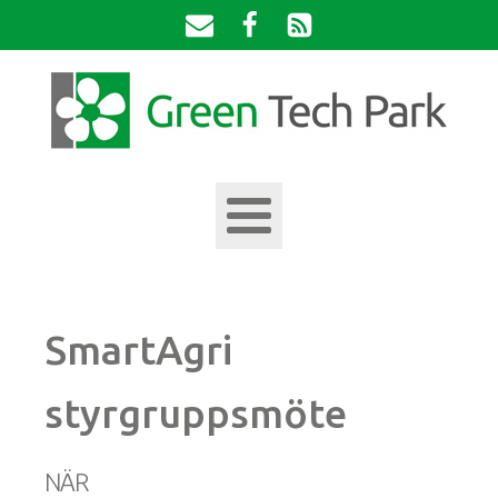
SmartAgri
styrgruppsmöte
NÄR