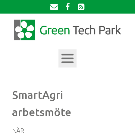
SmartAgri
arbetsmöte
NÄR