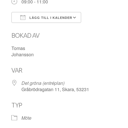
09:00 - 11:00
LÄGG TILL I KALENDER
Ladda ner ICS
Google Kalender
BOKAD AV
Tomas
Johansson
VAR
Det gröna (entréplan)
Gråbrödragatan 11, Skara, 53231
TYP
Möte