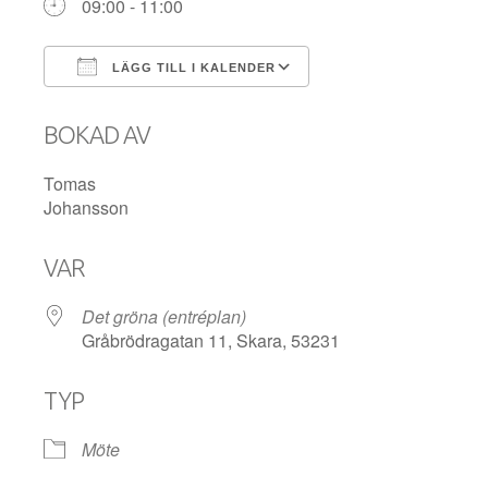
09:00 - 11:00
LÄGG TILL I KALENDER
Ladda ner ICS
Google Kalender
BOKAD AV
Tomas
Johansson
VAR
Det gröna (entréplan)
Gråbrödragatan 11, Skara, 53231
TYP
Möte