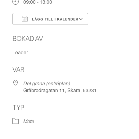
09:00 - 13:00
LÄGG TILL I KALENDER
Ladda ner ICS
Google Kalender
BOKAD AV
Leader
VAR
Det gröna (entréplan)
Gråbrödragatan 11, Skara, 53231
TYP
Möte