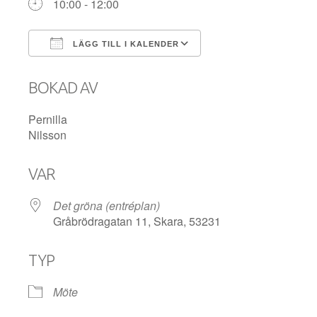
10:00 - 12:00
LÄGG TILL I KALENDER
Ladda ner ICS
Google Kalender
BOKAD AV
Pernilla
Nilsson
VAR
Det gröna (entréplan)
Gråbrödragatan 11, Skara, 53231
TYP
Möte