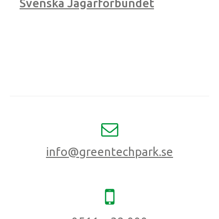
Svenska Jägarförbundet
info@greentechpark.se