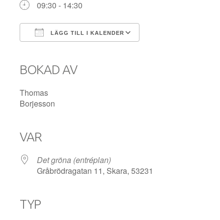
09:30 - 14:30
LÄGG TILL I KALENDER
Ladda ner ICS
Google Kalender
iCalendar
Office 365
Outlook Live
BOKAD AV
Thomas
Borjesson
VAR
Det gröna (entréplan)
Gråbrödragatan 11, Skara, 53231
TYP