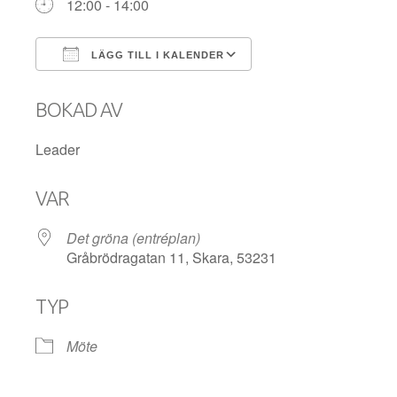
12:00 - 14:00
LÄGG TILL I KALENDER
Ladda ner ICS
Google Kalender
BOKAD AV
Leader
VAR
Det gröna (entréplan)
Gråbrödragatan 11, Skara, 53231
TYP
Möte