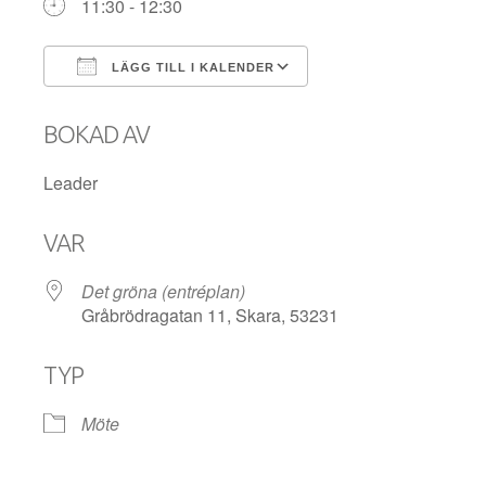
11:30 - 12:30
LÄGG TILL I KALENDER
Ladda ner ICS
Google Kalender
BOKAD AV
Leader
VAR
Det gröna (entréplan)
Gråbrödragatan 11, Skara, 53231
TYP
Möte