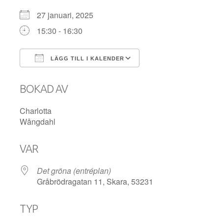
27 januari, 2025
15:30 - 16:30
LÄGG TILL I KALENDER
Ladda ner ICS
Google Kalender
BOKAD AV
Charlotta
Wångdahl
VAR
Det gröna (entréplan)
Gråbrödragatan 11, Skara, 53231
TYP