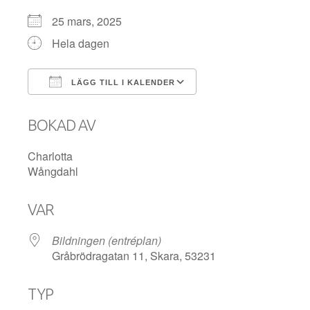
25 mars, 2025
Hela dagen
LÄGG TILL I KALENDER
Ladda ner ICS
Google Kalender
BOKAD AV
Charlotta
Wångdahl
VAR
Bildningen (entréplan)
Gråbrödragatan 11, Skara, 53231
TYP