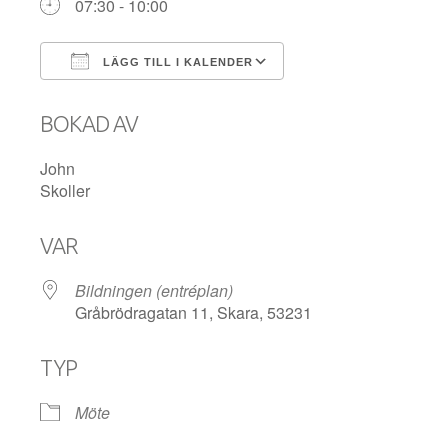
07:30 - 10:00
LÄGG TILL I KALENDER
Ladda ner ICS
Google Kalender
BOKAD AV
John
Skoller
VAR
Bildningen (entréplan)
Gråbrödragatan 11, Skara, 53231
TYP
Möte