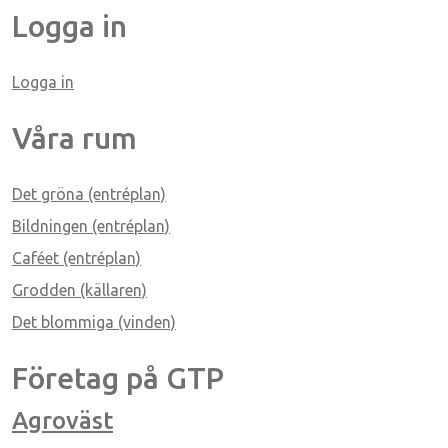
Logga in
Logga in
ice 365
Outlook Live
Våra rum
Det gröna (entréplan)
Bildningen (entréplan)
Caféet (entréplan)
Grodden (källaren)
Det blommiga (vinden)
Företag på GTP
Agroväst