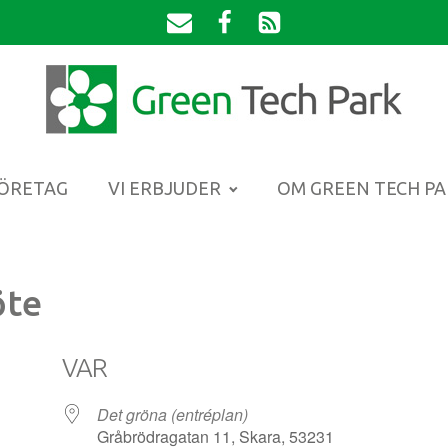
FÖRETAG
VI ERBJUDER
OM GREEN TECH P
öte
VAR
Det gröna (entréplan)
Gråbrödragatan 11, Skara, 53231