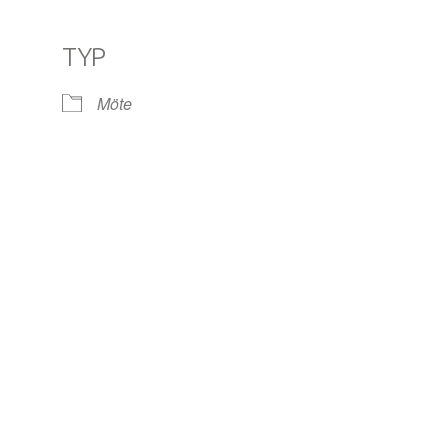
TYP
le Kalender
iCalendar
Off
Möte