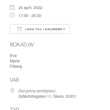
20 april, 2022
17:00 - 20:30
LÄGG TILL I KALENDER
Ladda ner ICS
Google Kalender
BOKAD AV
Eva
Maria
Friberg
VAR
Det gröna (entréplan)
Gråbrödragatan 11, Skara, 53231
TYP