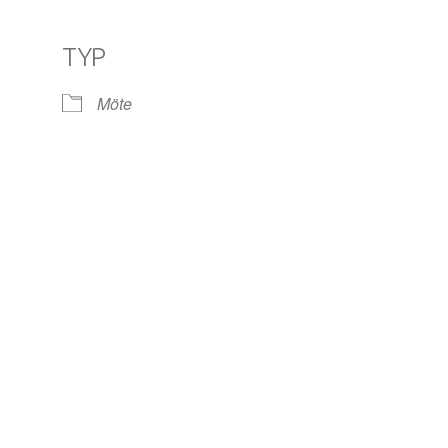
TYP
le Kalender
iCalendar
Off
Möte