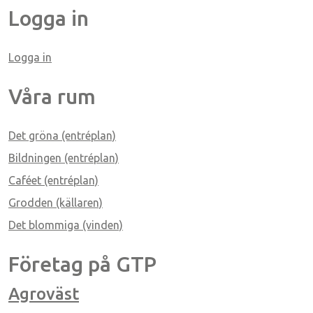
Logga in
Logga in
ice 365
Outlook Live
Våra rum
Det gröna (entréplan)
Bildningen (entréplan)
Caféet (entréplan)
Grodden (källaren)
Det blommiga (vinden)
Företag på GTP
Agroväst