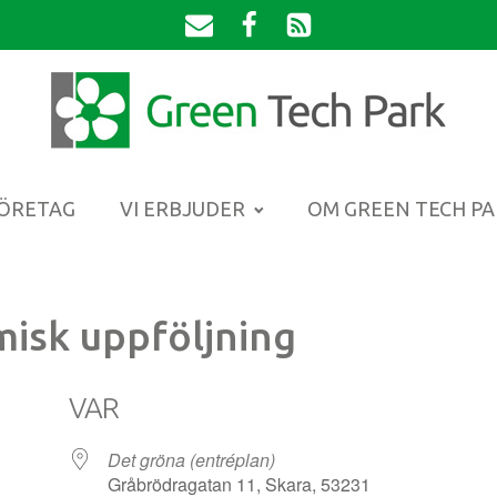
FÖRETAG
VI ERBJUDER
OM GREEN TECH P
isk uppföljning
VAR
Det gröna (entréplan)
Gråbrödragatan 11, Skara, 53231