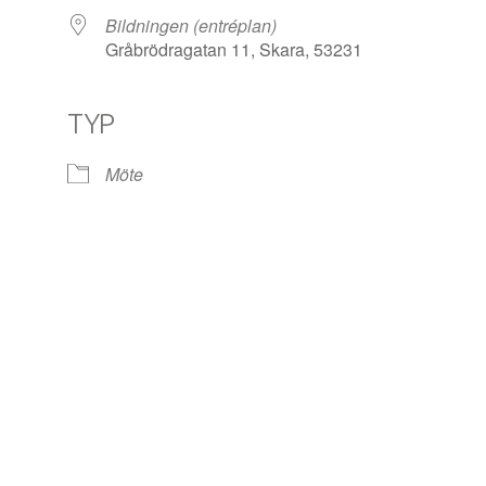
Bildningen (entréplan)
Gråbrödragatan 11, Skara, 53231
TYP
le Kalender
iCalendar
Off
Möte