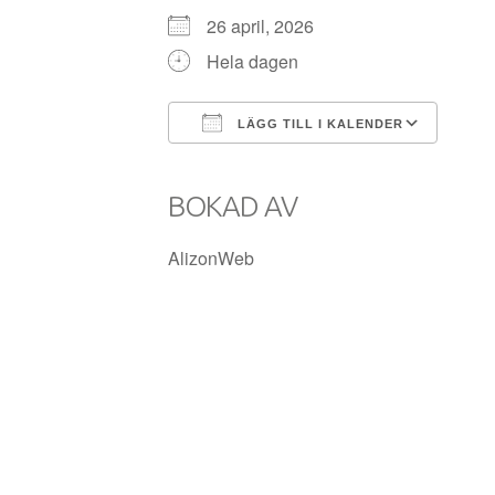
26 april, 2026
Hela dagen
LÄGG TILL I KALENDER
Ladda ner ICS
Goog
BOKAD AV
AlizonWeb