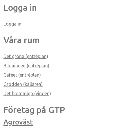
Logga in
Logga in
Våra rum
ice 365
Outlook Live
Det gröna (entréplan)
Bildningen (entréplan)
Caféet (entréplan)
Grodden (källaren)
Det blommiga (vinden)
Företag på GTP
Agroväst