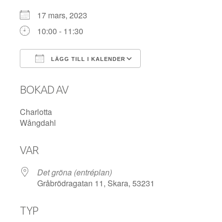
17 mars, 2023
10:00 - 11:30
LÄGG TILL I KALENDER
Ladda ner ICS
Google Kalender
BOKAD AV
Charlotta
Wångdahl
VAR
Det gröna (entréplan)
Gråbrödragatan 11, Skara, 53231
TYP