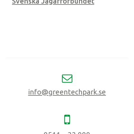
Svenska Jägarförbundet
info@greentechpark.se