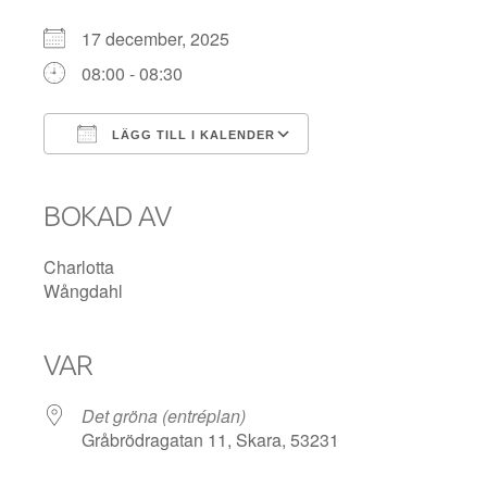
17 december, 2025
08:00 - 08:30
LÄGG TILL I KALENDER
Ladda ner ICS
Google Kalender
iCalendar
Office 365
Outlook Live
BOKAD AV
Charlotta
Wångdahl
VAR
Det gröna (entréplan)
Gråbrödragatan 11, Skara, 53231