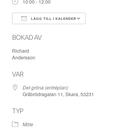
10:00 - 12:00
LÄGG TILL I KALENDER
Ladda ner ICS
Google Kalender
BOKAD AV
Richard
Andersson
VAR
Det gröna (entréplan)
Gråbrödragatan 11, Skara, 53231
TYP
Möte