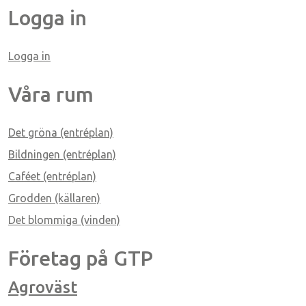
Logga in
Logga in
ice 365
Outlook Live
Våra rum
Det gröna (entréplan)
Bildningen (entréplan)
Caféet (entréplan)
Grodden (källaren)
Det blommiga (vinden)
Företag på GTP
Agroväst