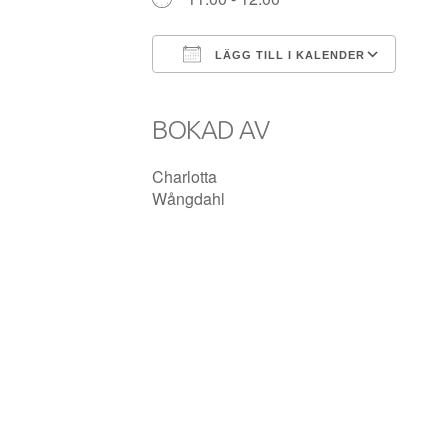
LÄGG TILL I KALENDER
Ladda ner ICS
Goog
BOKAD AV
Charlotta
Wångdahl