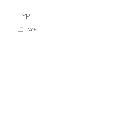
TYP
le Kalender
iCalendar
Off
Möte