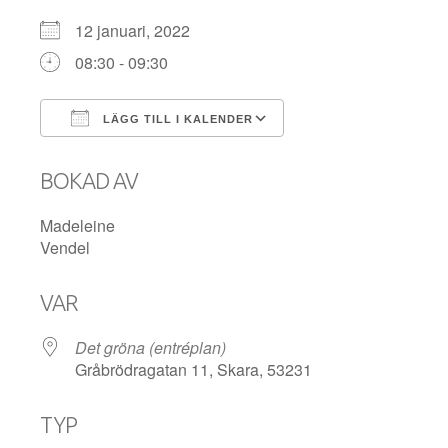
12 januari, 2022
08:30 - 09:30
LÄGG TILL I KALENDER
Ladda ner ICS
Google Kalender
BOKAD AV
Madeleine
Vendel
VAR
Det gröna (entréplan)
Gråbrödragatan 11, Skara, 53231
TYP